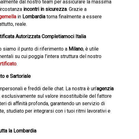
sonalmente dal nostro team per assicurare la massima
 circostanza
incontri in sicurezza
. Grazie a
gemella
in
Lombardia
torna finalmente a essere
ttutto, reale.
tificata Autorizzata Completiamoci Italia
siamo il punto di riferimento a
Milano
, è utile
mentali su cui poggia l’intera struttura del nostro
tificato
.
o e Sartoriale
mpersonali e freddi delle chat. La nostra è un’
agenzia
 esclusivamente sul valore insostituibile del fattore
ri di affinità profonda, garantendo un servizio di
, studiato per integrarsi con i tuoi ritmi lavorativi e
Tutta la Lombardia