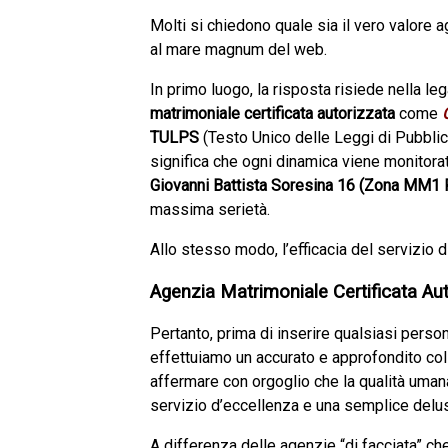
Molti si chiedono quale sia il vero valore a
al mare magnum del web.
In primo luogo, la risposta risiede nella lega
matrimoniale certificata autorizzata
come
TULPS
(Testo Unico delle Leggi di Pubblica
significa che ogni dinamica viene monitora
Giovanni Battista Soresina 16 (Zona MM1 
massima serietà.
Allo stesso modo, l’efficacia del servizio 
Agenzia Matrimoniale Certificata Au
Pertanto, prima di inserire qualsiasi person
effettuiamo un accurato e approfondito co
affermare con orgoglio che la qualità uman
servizio d’eccellenza e una semplice delu
A differenza delle agenzie “di facciata” ch