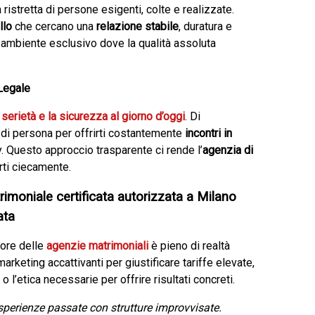
istretta di persone esigenti, colte e realizzate.
llo
che cercano una
relazione stabile
, duratura e
 ambiente esclusivo dove la qualità assoluta
Legale
a
serietà e la sicurezza al giorno d’oggi
. Di
 di persona per offrirti costantemente
incontri in
. Questo approccio trasparente ci rende l’
agenzia di
arti ciecamente.
rimoniale certificata autorizzata a Milano
ata
tore delle
agenzie matrimoniali
è pieno di realtà
rketing accattivanti per giustificare tariffe elevate,
 l’etica necessarie per offrire risultati concreti.
sperienze passate con strutture improvvisate.