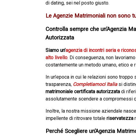
di dating, sei nel posto giusto.
Le Agenzie Matrimoniali non sono tu
Controlla sempre che un’Agenzia Mat
Autorizzata
Siamo un’
agenzia di incontri seria e ricono
alto livello
. Di conseguenza, non lavoriamo 
costantemente un metodo umano, etico e r
In un’epoca in cui le relazioni sono troppo 
trasparenza,
Completiamoci Italia
si disti
matrimoniale certificata autorizzata
di rife
assolutamente scendere a compromessi qua
Inoltre, la nostra missione aziendale nas
impellente di ritrovare totale
riservatezza
n
Perché Scegliere un’Agenzia Matrimo