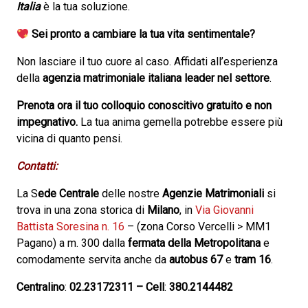
Italia
è la tua soluzione.
Sei pronto a cambiare la tua vita sentimentale?
Non lasciare il tuo cuore al caso. Affidati all’esperienza
della
agenzia matrimoniale italiana leader nel settore
.
Prenota ora il tuo colloquio conoscitivo gratuito e non
impegnativo.
La tua anima gemella potrebbe essere più
vicina di quanto pensi.
Contatti:
La S
ede Centrale
delle nostre
Agenzie Matrimoniali
si
trova in una zona storica di
Milano
, in
Via Giovanni
Battista Soresina n. 16
– (zona Corso Vercelli > MM1
Pagano) a m. 300 dalla
fermata della Metropolitana
e
comodamente servita anche da
autobus 67
e
tram 16
.
Centralino
:
02.23172311
–
Cell
:
380.2144482