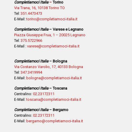
Completiamoci Italia
–
Torino
Via Trana, 16, 10138 Torino TO
Tel:
351.4473473
E-Mail:
torino@completiamoci-italia.it
Completiamoci Italia
– Varese e Legnano
Piazza Giuseppe Frua, 1 – 20025 Legnano
Tel:
375.5722966
E-Mail :
varese@completiamoci-italia.it
Completiamoci Italia
– Bologna
Via Costanzo Varolio, 17, 40133 Bologna
Tel:
347.3419994
E-Mail:
bologna@completiamoci-italia.it
Completiamoci Italia
– Toscana
Centralino:
02.23172311
E-Mail:
toscana@completiamoci-italia.it
Completiamoci Italia
– Bergamo
Centralino:
02.23172311
E-Mail:
bergamo@completiamoci-italia.it