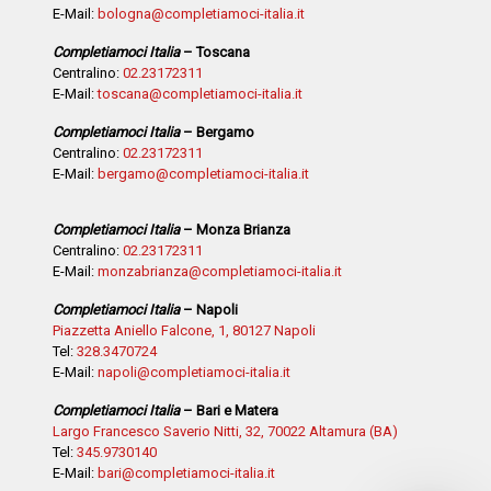
E-Mail:
bologna@completiamoci-italia.it
Completiamoci Italia
– Toscana
Centralino:
02.23172311
E-Mail:
toscana@completiamoci-italia.it
Completiamoci Italia
– Bergamo
Centralino:
02.23172311
E-Mail:
bergamo@completiamoci-italia.it
Completiamoci Italia
– Monza Brianza
Centralino:
02.23172311
E-Mail:
monzabrianza@completiamoci-italia.it
Completiamoci Italia
– Napoli
Piazzetta Aniello Falcone, 1, 80127 Napoli
Tel:
328.3470724
E-Mail:
napoli@completiamoci-italia.it
Completiamoci Italia
– Bari e Matera
Largo Francesco Saverio Nitti, 32, 70022 Altamura (BA)
Tel:
345.9730140
E-Mail:
bari@completiamoci-italia.it