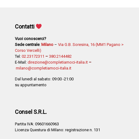
Contatti
Vuoi conoscerci?
Sede centrale
:
Milano
–
Via G.B. Soresina, 16 (MM1 Pagano >
Corso Vercelli)
Tel:
02.23172311
–
380.2144482
E-Mail:
direzione@completiamoci-italia.it
–
milano@completiamoci-italia.it
Dal lunedì al sabato: 09:00 -21:00
su appuntamento
Consel S.R.L.
Partita IVA: 09601660963
Licenza Questura di Milano: registrazione n. 131