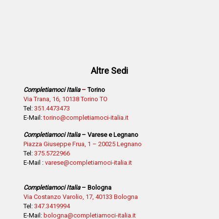
Altre Sedi
Completiamoci Italia
–
Torino
Via Trana, 16, 10138 Torino TO
Tel:
351.4473473
E-Mail:
torino@completiamoci-italia.it
Completiamoci Italia
– Varese e Legnano
Piazza Giuseppe Frua, 1 – 20025 Legnano
Tel:
375.5722966
E-Mail :
varese@completiamoci-italia.it
Completiamoci Italia
– Bologna
Via Costanzo Varolio, 17, 40133 Bologna
Tel:
347.3419994
E-Mail:
bologna@completiamoci-italia.it