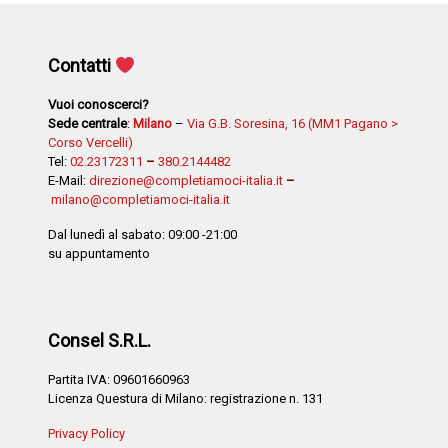
Contatti
Vuoi conoscerci?
Sede centrale
:
Milano
–
Via G.B. Soresina, 16 (MM1 Pagano >
Corso Vercelli)
Tel:
02.23172311
–
380.2144482
E-Mail:
direzione@completiamoci-italia.it
–
milano@completiamoci-italia.it
Dal lunedì al sabato: 09:00 -21:00
su appuntamento
Consel S.R.L.
Partita IVA: 09601660963
Licenza Questura di Milano: registrazione n. 131
Privacy Policy