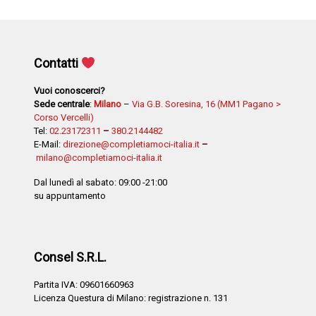
Contatti
Vuoi conoscerci?
Sede centrale
:
Milano
–
Via G.B. Soresina, 16 (MM1 Pagano >
Corso Vercelli)
Tel:
02.23172311
–
380.2144482
E-Mail:
direzione@completiamoci-italia.it
–
milano@completiamoci-italia.it
Dal lunedì al sabato: 09:00 -21:00
su appuntamento
Consel S.R.L.
Partita IVA: 09601660963
Licenza Questura di Milano: registrazione n. 131