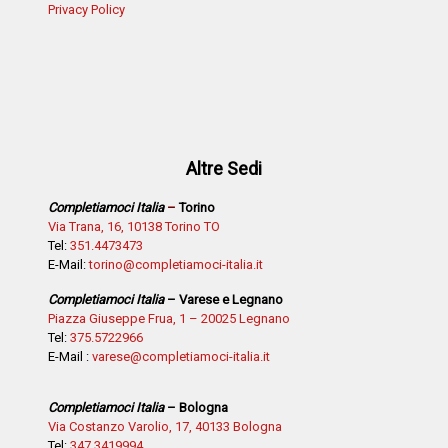
Privacy Policy
Altre Sedi
Completiamoci Italia
–
Torino
Via Trana, 16, 10138 Torino TO
Tel:
351.4473473
E-Mail:
torino@completiamoci-italia.it
Completiamoci Italia
– Varese e Legnano
Piazza Giuseppe Frua, 1 – 20025 Legnano
Tel:
375.5722966
E-Mail :
varese@completiamoci-italia.it
Completiamoci Italia
– Bologna
Via Costanzo Varolio, 17, 40133 Bologna
Tel:
347.3419994