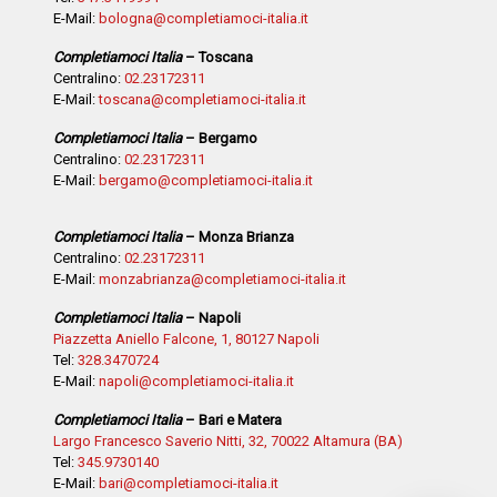
E-Mail:
bologna@completiamoci-italia.it
Completiamoci Italia
– Toscana
Centralino:
02.23172311
E-Mail:
toscana@completiamoci-italia.it
Completiamoci Italia
– Bergamo
Centralino:
02.23172311
E-Mail:
bergamo@completiamoci-italia.it
Completiamoci Italia
– Monza Brianza
Centralino:
02.23172311
E-Mail:
monzabrianza@completiamoci-italia.it
Completiamoci Italia
– Napoli
Piazzetta Aniello Falcone, 1, 80127 Napoli
Tel:
328.3470724
E-Mail:
napoli@completiamoci-italia.it
Completiamoci Italia
– Bari e Matera
Largo Francesco Saverio Nitti, 32, 70022 Altamura (BA)
Tel:
345.9730140
E-Mail:
bari@completiamoci-italia.it