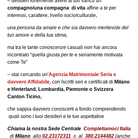
– desideri fortemente avere al tuo fianco un
compagno/una compagna di vita
affine a te per
interessi, carattere, livello socio/culturale,
una persona da amare e
che sia davvero meritevole del
tuo amore
e della tua stima
,
ma tra le tante conoscenze casuali non hai ancora
incontrato “
quella giusta per te
e seriamente motivata
come Te”
– stai cercando un’
Agenzia Matrimoniale Seria e
davvero Affidabile,
con Iscritti seri e certificati di
Milano
e Hinterland, Lombardia, Piemonte o Svizzera
Canton Ticino,
che sappia davvero conoscerti a fondo comprendendo
quali sono i tuoi desideri e le tue aspettative
Chiama la nostra Sede Centrale
Completiamoci Italia
di
Milano
allo
02.23172311
o al
380.2144482
(anche