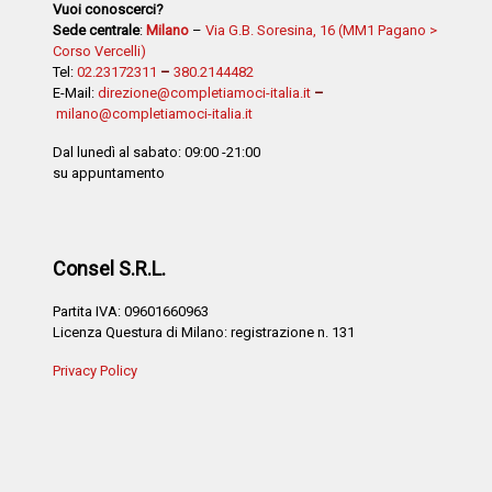
Vuoi conoscerci?
Sede centrale
:
Milano
–
Via G.B. Soresina, 16 (MM1 Pagano >
Corso Vercelli)
Tel:
02.23172311
–
380.2144482
E-Mail:
direzione@completiamoci-italia.it
–
milano@completiamoci-italia.it
Dal lunedì al sabato: 09:00 -21:00
su appuntamento
Consel S.R.L.
Partita IVA: 09601660963
Licenza Questura di Milano: registrazione n. 131
Privacy Policy