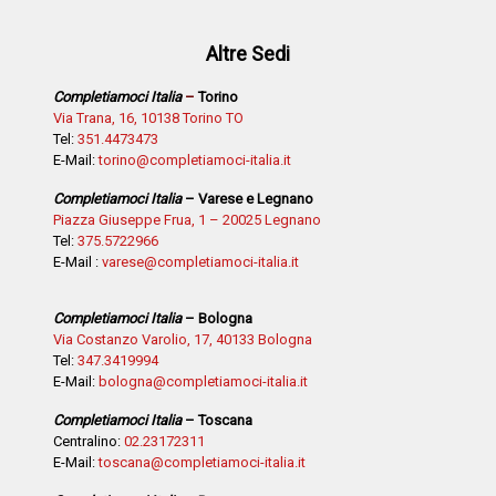
Altre Sedi
Completiamoci Italia
–
Torino
Via Trana, 16, 10138 Torino TO
Tel:
351.4473473
E-Mail:
torino@completiamoci-italia.it
Completiamoci Italia
– Varese e Legnano
Piazza Giuseppe Frua, 1 – 20025 Legnano
Tel:
375.5722966
E-Mail :
varese@completiamoci-italia.it
Completiamoci Italia
– Bologna
Via Costanzo Varolio, 17, 40133 Bologna
Tel:
347.3419994
E-Mail:
bologna@completiamoci-italia.it
Completiamoci Italia
– Toscana
Centralino:
02.23172311
E-Mail:
toscana@completiamoci-italia.it