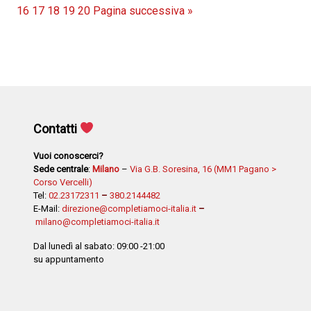
16
17
18
19
20
Pagina successiva »
degli
articoli
Contatti
Vuoi conoscerci?
Sede centrale
:
Milano
–
Via G.B. Soresina, 16 (MM1 Pagano >
Corso Vercelli)
Tel:
02.23172311
–
380.2144482
E-Mail:
direzione@completiamoci-italia.it
–
milano@completiamoci-italia.it
Dal lunedì al sabato: 09:00 -21:00
su appuntamento