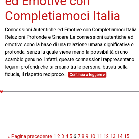
ed Emotive con
Completiamoci Italia
Connessioni Autentiche ed Emotive con Completiamoci Italia
Relazioni Profonde e Sincere Le connessioni autentiche ed
emotive sono la base di una relazione umana significativa e
profonda, senza la quale viene meno la possibilità di uno
scambio genuino. Infatti, queste connessioni rappresentano
legami profondi che si creano tra le persone, basati sulla
fiducia, il rispetto reciproco...
Continua a leggere »
Paginazione
« Pagina precedente
1
2
3
4
5
6
7
8
9
10
11
12
13
14
15