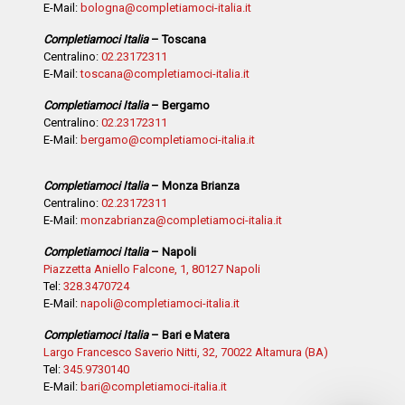
E-Mail:
bologna@completiamoci-italia.it
Completiamoci Italia
– Toscana
Centralino:
02.23172311
E-Mail:
toscana@completiamoci-italia.it
Completiamoci Italia
– Bergamo
Centralino:
02.23172311
E-Mail:
bergamo@completiamoci-italia.it
Completiamoci Italia
– Monza Brianza
Centralino:
02.23172311
E-Mail:
monzabrianza@completiamoci-italia.it
Completiamoci Italia
– Napoli
Piazzetta Aniello Falcone, 1, 80127 Napoli
Tel:
328.3470724
E-Mail:
napoli@completiamoci-italia.it
Completiamoci Italia
– Bari e Matera
Largo Francesco Saverio Nitti, 32, 70022 Altamura (BA)
Tel:
345.9730140
E-Mail:
bari@completiamoci-italia.it