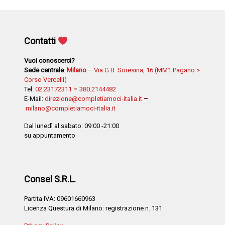
Contatti
Vuoi conoscerci?
Sede centrale
:
Milano
–
Via G.B. Soresina, 16 (MM1 Pagano >
Corso Vercelli)
Tel:
02.23172311
–
380.2144482
E-Mail:
direzione@completiamoci-italia.it
–
milano@completiamoci-italia.it
Dal lunedì al sabato: 09:00 -21:00
su appuntamento
Consel S.R.L.
Partita IVA: 09601660963
Licenza Questura di Milano: registrazione n. 131