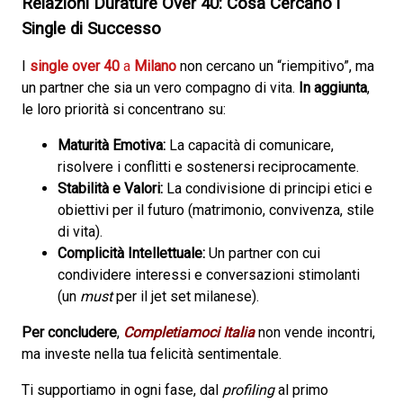
Relazioni Durature Over 40: Cosa Cercano i
Single di Successo
I
single over 40
a
Milano
non cercano un “riempitivo”, ma
un partner che sia un vero compagno di vita.
In aggiunta
,
le loro priorità si concentrano su:
Maturità Emotiva:
La capacità di comunicare,
risolvere i conflitti e sostenersi reciprocamente.
Stabilità e Valori:
La condivisione di principi etici e
obiettivi per il futuro (matrimonio, convivenza, stile
di vita).
Complicità Intellettuale:
Un partner con cui
condividere interessi e conversazioni stimolanti
(un
must
per il jet set milanese).
Per concludere
,
Completiamoci Italia
non vende incontri,
ma investe nella tua felicità sentimentale.
Ti supportiamo in ogni fase, dal
profiling
al primo