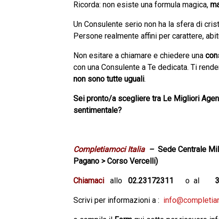
Ricorda: non esiste una formula magica,
m
Un Consulente serio non ha la sfera di crist
Persone realmente affini per carattere, abitu
Non esitare a chiamare e chiedere una
con
con una Consulente a Te dedicata. Ti rend
non sono tutte uguali
.
Sei pronto/a scegliere tra Le Migliori Agen
sentimentale?
Completiamoci Italia
–
Sede Centrale Mil
Pagano > Corso Vercelli)
Chiamaci
allo
02.23172311
o al
Scrivi per informazioni a :
info@completiamo