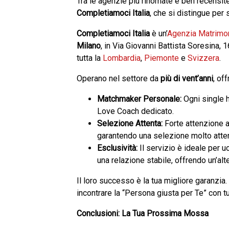
Tra le agenzie più rinomate e ben recensit
Completiamoci Italia
, che si distingue per 
Completiamoci Italia
è un’
Agenzia Matrimon
Milano
, in Via Giovanni Battista Soresina,
tutta la
Lombardia
,
Piemonte
e
Svizzera
.
Operano nel settore da
più di vent’anni
, of
Matchmaker Personale:
Ogni single 
Love Coach dedicato.
Selezione Attenta:
Forte attenzione al
garantendo una selezione molto atte
Esclusività:
Il servizio è ideale per uo
una relazione stabile, offrendo un’alt
Il loro successo è la tua migliore garanzia.
incontrare la “Persona giusta per Te” con tut
Conclusioni: La Tua Prossima Mossa