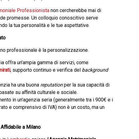
moniale Professionista
non cercherebbe mai di
surde promesse. Un colloquio conoscitivo serve
o la tua personalità e le tue aspettative.
ato
 uno professionale è la personalizzazione.
zia offra un’ampia gamma di servizi, come
mirati
, supporto continuo e verifica del
background
enzia ha una buona
reputation
per la sua capacità di
asate su affinità culturale e sociale.
ento in un’agenzia seria (generalmente tra i 900€ e i
urato e comprensivo di IVA) non è un costo, ma un
 Affidabile a Milano