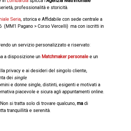
e in
Lombardia
spicca l’
Agenzia Matrimoniale
serietà, professionalità e storicità.
iale Seria
, storica e Affidabile con sede centrale a
 16 (MM1 Pagano > Corso Vercelli) ma con iscritti in
frendo un servizio personalizzato e riservato:
ha a disposizione un
Matchmaker personale
e un
la privacy e ai desideri del singolo cliente,
nta dei
single
.
mini e donne single, distinti, esigenti e motivati a
ernativa piacevole e sicura agli appuntamenti online.
 Non si tratta solo di trovare qualcuno,
ma
di
ta tranquillità e serenità.