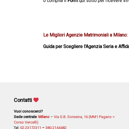
o compila il
Form
qui sotto per ricevere in
Le Migliori Agenzie Matrimoniali a Milano:
Guida per Scegliere l’Agenzia Seria e Affid
Contatti
Vuoi conoscerci?
Sede centrale
:
Milano
–
Via G.B. Soresina, 16 (MM1 Pagano >
Corso Vercelli)
Tel:
02.23172311
–
380.2144482